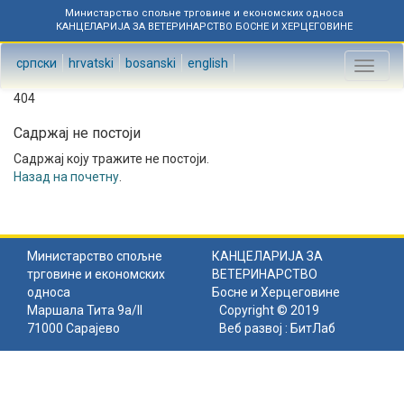
Министарство спољне трговине и економских односа
КАНЦЕЛАРИЈА ЗА ВЕТЕРИНАРСТВО БОСНЕ И ХЕРЦЕГОВИНЕ
српски
hrvatski
bosanski
english
Toggl
naviga
404
Садржај не постоји
Садржај коју тражите не постоји.
Назад на почетну
.
Министарство спољне
КАНЦЕЛАРИЈА ЗА
трговине и економских
ВЕТЕРИНАРСТВО
односа
Босне и Херцеговине
Маршала Тита 9а/II
Copyright © 2019
71000 Сарајево
Веб развој :
БитЛаб