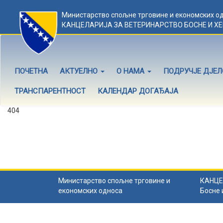
Министарство спољне трговине и економских о
КАНЦЕЛАРИЈА ЗА ВЕТЕРИНАРСТВО БОСНЕ И Х
ПОЧЕТНА
АКТУЕЛНО
О НАМА
ПОДРУЧЈЕ ДЈЕ
ТРАНСПАРЕНТНОСТ
КАЛЕНДАР ДОГАЂАЈА
404
Садржај не постоји
Садржај коју тражите не постоји.
Назад на почетну
.
Министарство спољне трговине и
КАНЦЕ
економских односа
Босне 