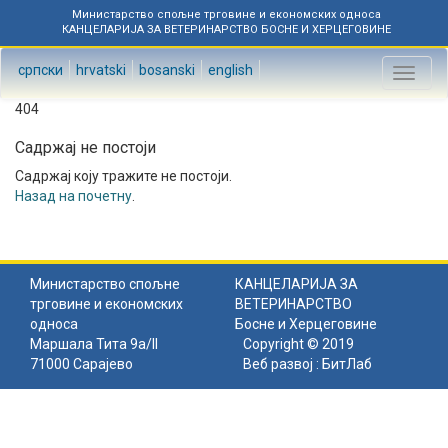
Министарство спољне трговине и економских односа
КАНЦЕЛАРИЈА ЗА ВЕТЕРИНАРСТВО БОСНЕ И ХЕРЦЕГОВИНЕ
српски
hrvatski
bosanski
english
Toggl
naviga
404
Садржај не постоји
Садржај коју тражите не постоји.
Назад на почетну
.
Министарство спољне
КАНЦЕЛАРИЈА ЗА
трговине и економских
ВЕТЕРИНАРСТВО
односа
Босне и Херцеговине
Маршала Тита 9а/II
Copyright © 2019
71000 Сарајево
Веб развој :
БитЛаб