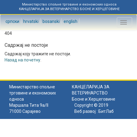
Министарство спољне трговине и економских односа
КАНЦЕЛАРИЈА ЗА ВЕТЕРИНАРСТВО БОСНЕ И ХЕРЦЕГОВИНЕ
српски
hrvatski
bosanski
english
Toggl
naviga
404
Садржај не постоји
Садржај коју тражите не постоји.
Назад на почетну
.
Министарство спољне
КАНЦЕЛАРИЈА ЗА
трговине и економских
ВЕТЕРИНАРСТВО
односа
Босне и Херцеговине
Маршала Тита 9а/II
Copyright © 2019
71000 Сарајево
Веб развој :
БитЛаб