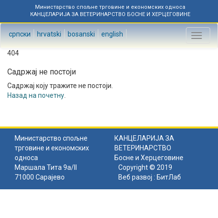
Министарство спољне трговине и економских односа
КАНЦЕЛАРИЈА ЗА ВЕТЕРИНАРСТВО БОСНЕ И ХЕРЦЕГОВИНЕ
српски
hrvatski
bosanski
english
Toggl
naviga
404
Садржај не постоји
Садржај коју тражите не постоји.
Назад на почетну
.
Министарство спољне
КАНЦЕЛАРИЈА ЗА
трговине и економских
ВЕТЕРИНАРСТВО
односа
Босне и Херцеговине
Маршала Тита 9а/II
Copyright © 2019
71000 Сарајево
Веб развој :
БитЛаб