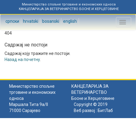
Министарство спољне трговине и економских односа
КАНЦЕЛАРИЈА ЗА ВЕТЕРИНАРСТВО БОСНЕ И ХЕРЦЕГОВИНЕ
српски
hrvatski
bosanski
english
Toggl
naviga
404
Садржај не постоји
Садржај коју тражите не постоји.
Назад на почетну
.
Министарство спољне
КАНЦЕЛАРИЈА ЗА
трговине и економских
ВЕТЕРИНАРСТВО
односа
Босне и Херцеговине
Маршала Тита 9а/II
Copyright © 2019
71000 Сарајево
Веб развој :
БитЛаб