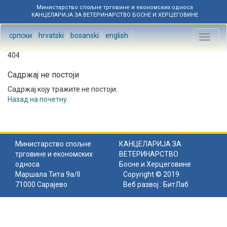
Министарство спољне трговине и економских односа
КАНЦЕЛАРИЈА ЗА ВЕТЕРИНАРСТВО БОСНЕ И ХЕРЦЕГОВИНЕ
српски
hrvatski
bosanski
english
Toggl
naviga
404
Садржај не постоји
Садржај коју тражите не постоји.
Назад на почетну
.
Министарство спољне
КАНЦЕЛАРИЈА ЗА
трговине и економских
ВЕТЕРИНАРСТВО
односа
Босне и Херцеговине
Маршала Тита 9а/II
Copyright © 2019
71000 Сарајево
Веб развој :
БитЛаб