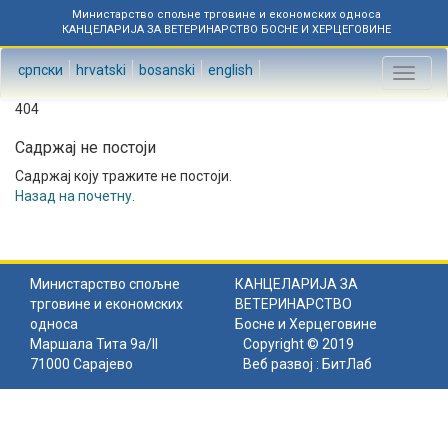
Министарство спољне трговине и економских односа
КАНЦЕЛАРИЈА ЗА ВЕТЕРИНАРСТВО БОСНЕ И ХЕРЦЕГОВИНЕ
српски
hrvatski
bosanski
english
Toggl
naviga
404
Садржај не постоји
Садржај коју тражите не постоји.
Назад на почетну
.
Министарство спољне
КАНЦЕЛАРИЈА ЗА
трговине и економских
ВЕТЕРИНАРСТВО
односа
Босне и Херцеговине
Маршала Тита 9а/II
Copyright © 2019
71000 Сарајево
Веб развој :
БитЛаб