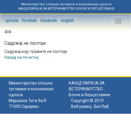
Министарство спољне трговине и економских односа
КАНЦЕЛАРИЈА ЗА ВЕТЕРИНАРСТВО БОСНЕ И ХЕРЦЕГОВИНЕ
српски
hrvatski
bosanski
english
Toggl
naviga
404
Садржај не постоји
Садржај коју тражите не постоји.
Назад на почетну
.
Министарство спољне
КАНЦЕЛАРИЈА ЗА
трговине и економских
ВЕТЕРИНАРСТВО
односа
Босне и Херцеговине
Маршала Тита 9а/II
Copyright © 2019
71000 Сарајево
Веб развој :
БитЛаб