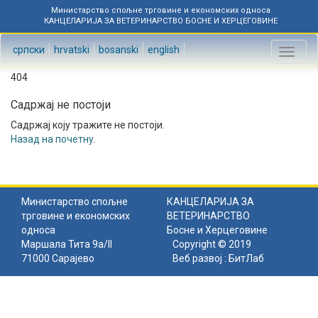
Министарство спољне трговине и економских односа
КАНЦЕЛАРИЈА ЗА ВЕТЕРИНАРСТВО БОСНЕ И ХЕРЦЕГОВИНЕ
српски
hrvatski
bosanski
english
Toggl
naviga
404
Садржај не постоји
Садржај коју тражите не постоји.
Назад на почетну
.
Министарство спољне
КАНЦЕЛАРИЈА ЗА
трговине и економских
ВЕТЕРИНАРСТВО
односа
Босне и Херцеговине
Маршала Тита 9а/II
Copyright © 2019
71000 Сарајево
Веб развој :
БитЛаб