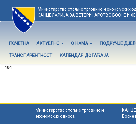
Министарство спољне трговине и економских о
КАНЦЕЛАРИЈА ЗА ВЕТЕРИНАРСТВО БОСНЕ И Х
ПОЧЕТНА
АКТУЕЛНО
О НАМА
ПОДРУЧЈЕ ДЈЕ
ТРАНСПАРЕНТНОСТ
КАЛЕНДАР ДОГАЂАЈА
404
Садржај не постоји
Садржај коју тражите не постоји.
Назад на почетну
.
Министарство спољне трговине и
КАНЦЕ
економских односа
Босне 