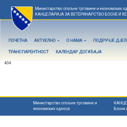
Министарство спољне трговине и економских о
КАНЦЕЛАРИЈА ЗА ВЕТЕРИНАРСТВО БОСНЕ И Х
ПОЧЕТНА
АКТУЕЛНО
О НАМА
ПОДРУЧЈЕ ДЈЕ
ТРАНСПАРЕНТНОСТ
КАЛЕНДАР ДОГАЂАЈА
404
Садржај не постоји
Садржај коју тражите не постоји.
Назад на почетну
.
Министарство спољне трговине и
КАНЦЕ
економских односа
Босне 