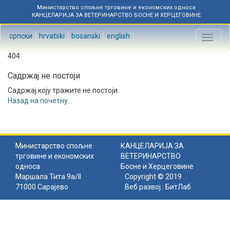
Министарство спољне трговине и економских односа
КАНЦЕЛАРИЈА ЗА ВЕТЕРИНАРСТВО БОСНЕ И ХЕРЦЕГОВИНЕ
српски
hrvatski
bosanski
english
Toggl
naviga
404
Садржај не постоји
Садржај коју тражите не постоји.
Назад на почетну
.
Министарство спољне
КАНЦЕЛАРИЈА ЗА
трговине и економских
ВЕТЕРИНАРСТВО
односа
Босне и Херцеговине
Маршала Тита 9а/II
Copyright © 2019
71000 Сарајево
Веб развој :
БитЛаб