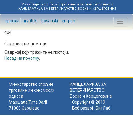
Министарство спољне трговине и економских односа
КАНЦЕЛАРИЈА ЗА ВЕТЕРИНАРСТВО БОСНЕ И ХЕРЦЕГОВИНЕ
српски
hrvatski
bosanski
english
Toggl
naviga
404
Садржај не постоји
Садржај коју тражите не постоји.
Назад на почетну
.
Министарство спољне
КАНЦЕЛАРИЈА ЗА
трговине и економских
ВЕТЕРИНАРСТВО
односа
Босне и Херцеговине
Маршала Тита 9а/II
Copyright © 2019
71000 Сарајево
Веб развој :
БитЛаб