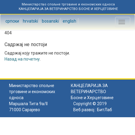
Министарство спољне трговине и економских односа
КАНЦЕЛАРИЈА ЗА ВЕТЕРИНАРСТВО БОСНЕ И ХЕРЦЕГОВИНЕ
српски
hrvatski
bosanski
english
Toggl
naviga
404
Садржај не постоји
Садржај коју тражите не постоји.
Назад на почетну
.
Министарство спољне
КАНЦЕЛАРИЈА ЗА
трговине и економских
ВЕТЕРИНАРСТВО
односа
Босне и Херцеговине
Маршала Тита 9а/II
Copyright © 2019
71000 Сарајево
Веб развој :
БитЛаб