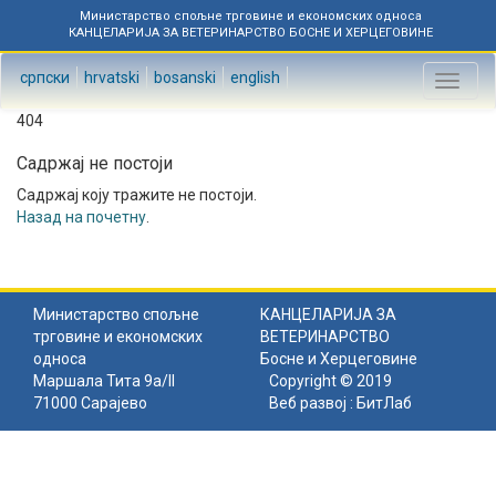
Министарство спољне трговине и економских односа
КАНЦЕЛАРИЈА ЗА ВЕТЕРИНАРСТВО БОСНЕ И ХЕРЦЕГОВИНЕ
српски
hrvatski
bosanski
english
Toggl
naviga
404
Садржај не постоји
Садржај коју тражите не постоји.
Назад на почетну
.
Министарство спољне
КАНЦЕЛАРИЈА ЗА
трговине и економских
ВЕТЕРИНАРСТВО
односа
Босне и Херцеговине
Маршала Тита 9а/II
Copyright © 2019
71000 Сарајево
Веб развој :
БитЛаб