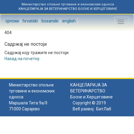
Министарство спољне трговине и економских односа
КАНЦЕЛАРИЈА ЗА ВЕТЕРИНАРСТВО БОСНЕ И ХЕРЦЕГОВИНЕ
српски
hrvatski
bosanski
english
Toggl
naviga
404
Садржај не постоји
Садржај коју тражите не постоји.
Назад на почетну
.
Министарство спољне
КАНЦЕЛАРИЈА ЗА
трговине и економских
ВЕТЕРИНАРСТВО
односа
Босне и Херцеговине
Маршала Тита 9а/II
Copyright © 2019
71000 Сарајево
Веб развој :
БитЛаб