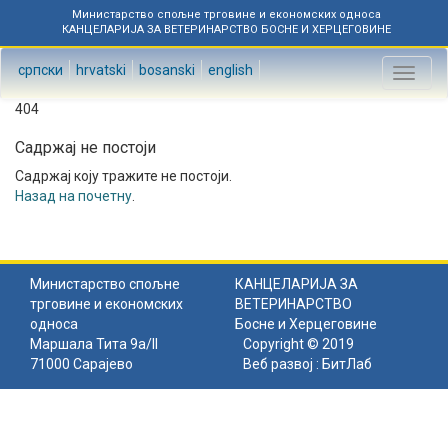
Министарство спољне трговине и економских односа
КАНЦЕЛАРИЈА ЗА ВЕТЕРИНАРСТВО БОСНЕ И ХЕРЦЕГОВИНЕ
српски
hrvatski
bosanski
english
Toggl
naviga
404
Садржај не постоји
Садржај коју тражите не постоји.
Назад на почетну
.
Министарство спољне
КАНЦЕЛАРИЈА ЗА
трговине и економских
ВЕТЕРИНАРСТВО
односа
Босне и Херцеговине
Маршала Тита 9а/II
Copyright © 2019
71000 Сарајево
Веб развој :
БитЛаб