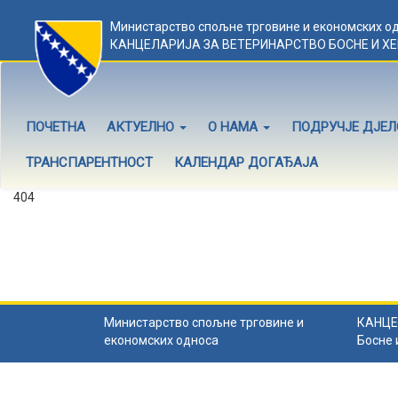
Министарство спољне трговине и економских о
КАНЦЕЛАРИЈА ЗА ВЕТЕРИНАРСТВО БОСНЕ И Х
ПОЧЕТНА
АКТУЕЛНО
О НАМА
ПОДРУЧЈЕ ДЈЕ
ТРАНСПАРЕНТНОСТ
КАЛЕНДАР ДОГАЂАЈА
404
Садржај не постоји
Садржај коју тражите не постоји.
Назад на почетну
.
Министарство спољне трговине и
КАНЦЕ
економских односа
Босне 