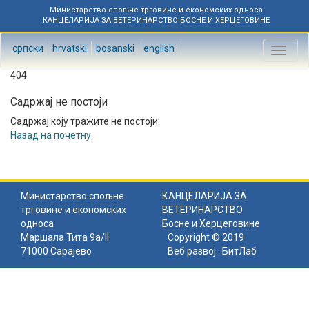
Министарство спољне трговине и економских односа
КАНЦЕЛАРИЈА ЗА ВЕТЕРИНАРСТВО БОСНЕ И ХЕРЦЕГОВИНЕ
српски
hrvatski
bosanski
english
Toggl
naviga
404
Садржај не постоји
Садржај коју тражите не постоји.
Назад на почетну
.
Министарство спољне
КАНЦЕЛАРИЈА ЗА
трговине и економских
ВЕТЕРИНАРСТВО
односа
Босне и Херцеговине
Маршала Тита 9а/II
Copyright © 2019
71000 Сарајево
Веб развој :
БитЛаб