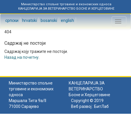
Министарство спољне трговине и економских односа
КАНЦЕЛАРИЈА ЗА ВЕТЕРИНАРСТВО БОСНЕ И ХЕРЦЕГОВИНЕ
српски
hrvatski
bosanski
english
Toggl
naviga
404
Садржај не постоји
Садржај коју тражите не постоји.
Назад на почетну
.
Министарство спољне
КАНЦЕЛАРИЈА ЗА
трговине и економских
ВЕТЕРИНАРСТВО
односа
Босне и Херцеговине
Маршала Тита 9а/II
Copyright © 2019
71000 Сарајево
Веб развој :
БитЛаб