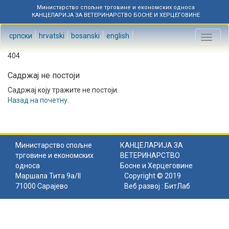
Министарство спољне трговине и економских односа
КАНЦЕЛАРИЈА ЗА ВЕТЕРИНАРСТВО БОСНЕ И ХЕРЦЕГОВИНЕ
српски
hrvatski
bosanski
english
Toggl
naviga
404
Садржај не постоји
Садржај коју тражите не постоји.
Назад на почетну
.
Министарство спољне
КАНЦЕЛАРИЈА ЗА
трговине и економских
ВЕТЕРИНАРСТВО
односа
Босне и Херцеговине
Маршала Тита 9а/II
Copyright © 2019
71000 Сарајево
Веб развој :
БитЛаб