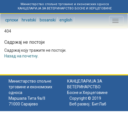
Министарство спољне трговине и економских односа
КАНЦЕЛАРИЈА ЗА ВЕТЕРИНАРСТВО БОСНЕ И ХЕРЦЕГОВИНЕ
српски
hrvatski
bosanski
english
Toggl
naviga
404
Садржај не постоји
Садржај коју тражите не постоји.
Назад на почетну
.
Министарство спољне
КАНЦЕЛАРИЈА ЗА
трговине и економских
ВЕТЕРИНАРСТВО
односа
Босне и Херцеговине
Маршала Тита 9а/II
Copyright © 2019
71000 Сарајево
Веб развој :
БитЛаб