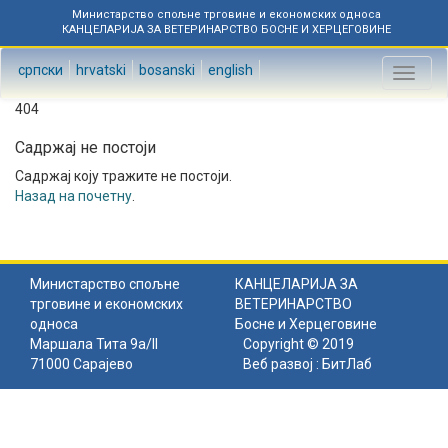
Министарство спољне трговине и економских односа
КАНЦЕЛАРИЈА ЗА ВЕТЕРИНАРСТВО БОСНЕ И ХЕРЦЕГОВИНЕ
српски
hrvatski
bosanski
english
Toggl
naviga
404
Садржај не постоји
Садржај коју тражите не постоји.
Назад на почетну
.
Министарство спољне
КАНЦЕЛАРИЈА ЗА
трговине и економских
ВЕТЕРИНАРСТВО
односа
Босне и Херцеговине
Маршала Тита 9а/II
Copyright © 2019
71000 Сарајево
Веб развој :
БитЛаб