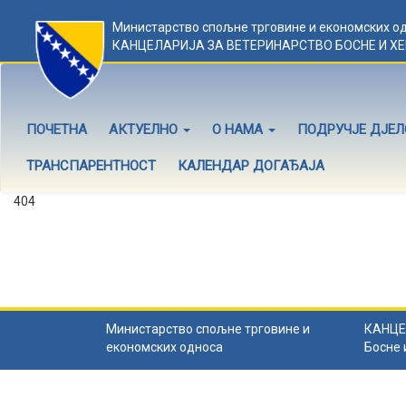
Министарство спољне трговине и економских о
КАНЦЕЛАРИЈА ЗА ВЕТЕРИНАРСТВО БОСНЕ И Х
ПОЧЕТНА
АКТУЕЛНО
О НАМА
ПОДРУЧЈЕ ДЈЕ
ТРАНСПАРЕНТНОСТ
КАЛЕНДАР ДОГАЂАЈА
404
Садржај не постоји
Садржај коју тражите не постоји.
Назад на почетну
.
Министарство спољне трговине и
КАНЦЕ
економских односа
Босне 