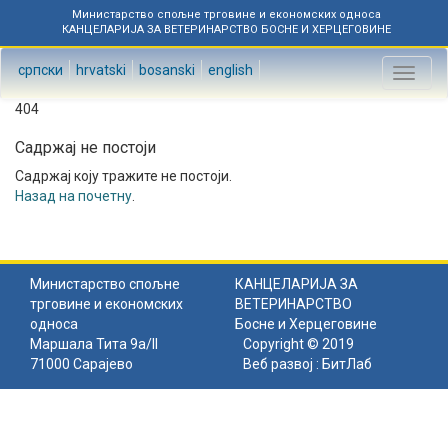
Министарство спољне трговине и економских односа
КАНЦЕЛАРИЈА ЗА ВЕТЕРИНАРСТВО БОСНЕ И ХЕРЦЕГОВИНЕ
српски
hrvatski
bosanski
english
Toggl
naviga
404
Садржај не постоји
Садржај коју тражите не постоји.
Назад на почетну
.
Министарство спољне
КАНЦЕЛАРИЈА ЗА
трговине и економских
ВЕТЕРИНАРСТВО
односа
Босне и Херцеговине
Маршала Тита 9а/II
Copyright © 2019
71000 Сарајево
Веб развој :
БитЛаб