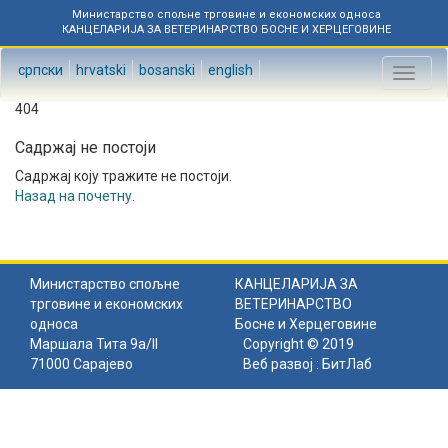
Министарство спољне трговине и економских односа
КАНЦЕЛАРИЈА ЗА ВЕТЕРИНАРСТВО БОСНЕ И ХЕРЦЕГОВИНЕ
српски
hrvatski
bosanski
english
Toggl
naviga
404
Садржај не постоји
Садржај коју тражите не постоји.
Назад на почетну
.
Министарство спољне
КАНЦЕЛАРИЈА ЗА
трговине и економских
ВЕТЕРИНАРСТВО
односа
Босне и Херцеговине
Маршала Тита 9а/II
Copyright © 2019
71000 Сарајево
Веб развој :
БитЛаб