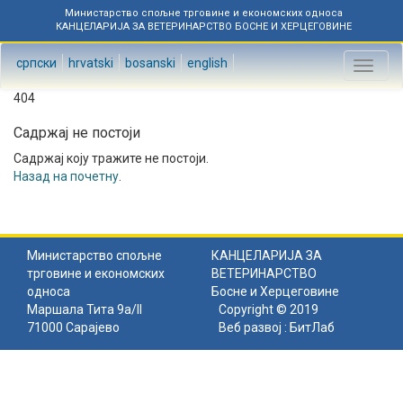
Министарство спољне трговине и економских односа
КАНЦЕЛАРИЈА ЗА ВЕТЕРИНАРСТВО БОСНЕ И ХЕРЦЕГОВИНЕ
српски
hrvatski
bosanski
english
Toggl
naviga
404
Садржај не постоји
Садржај коју тражите не постоји.
Назад на почетну
.
Министарство спољне
КАНЦЕЛАРИЈА ЗА
трговине и економских
ВЕТЕРИНАРСТВО
односа
Босне и Херцеговине
Маршала Тита 9а/II
Copyright © 2019
71000 Сарајево
Веб развој :
БитЛаб