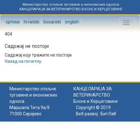
Министарство спољне трговине и економских односа
КАНЦЕЛАРИЈА ЗА ВЕТЕРИНАРСТВО БОСНЕ И ХЕРЦЕГОВИНЕ
српски
hrvatski
bosanski
english
Toggl
naviga
404
Садржај не постоји
Садржај коју тражите не постоји.
Назад на почетну
.
Министарство спољне
КАНЦЕЛАРИЈА ЗА
трговине и економских
ВЕТЕРИНАРСТВО
односа
Босне и Херцеговине
Маршала Тита 9а/II
Copyright © 2019
71000 Сарајево
Веб развој :
БитЛаб