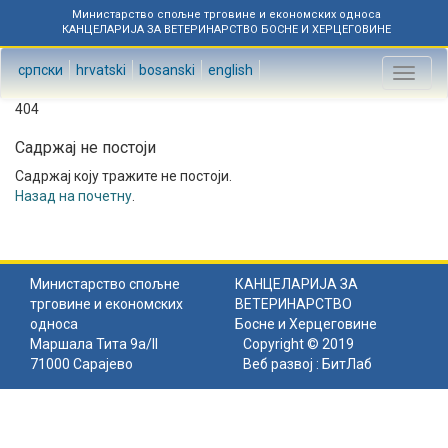
Министарство спољне трговине и економских односа
КАНЦЕЛАРИЈА ЗА ВЕТЕРИНАРСТВО БОСНЕ И ХЕРЦЕГОВИНЕ
српски
hrvatski
bosanski
english
Toggl
naviga
404
Садржај не постоји
Садржај коју тражите не постоји.
Назад на почетну
.
Министарство спољне
КАНЦЕЛАРИЈА ЗА
трговине и економских
ВЕТЕРИНАРСТВО
односа
Босне и Херцеговине
Маршала Тита 9а/II
Copyright © 2019
71000 Сарајево
Веб развој :
БитЛаб