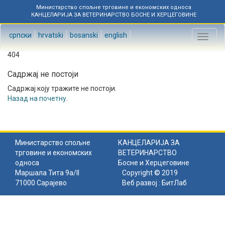
Министарство спољне трговине и економских односа
КАНЦЕЛАРИЈА ЗА ВЕТЕРИНАРСТВО БОСНЕ И ХЕРЦЕГОВИНЕ
српски
hrvatski
bosanski
english
Toggl
naviga
404
Садржај не постоји
Садржај коју тражите не постоји.
Назад на почетну
.
Министарство спољне
КАНЦЕЛАРИЈА ЗА
трговине и економских
ВЕТЕРИНАРСТВО
односа
Босне и Херцеговине
Маршала Тита 9а/II
Copyright © 2019
71000 Сарајево
Веб развој :
БитЛаб