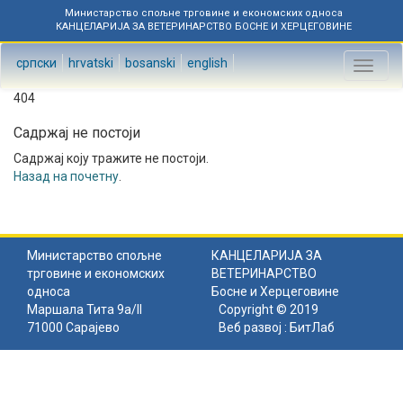
Министарство спољне трговине и економских односа
КАНЦЕЛАРИЈА ЗА ВЕТЕРИНАРСТВО БОСНЕ И ХЕРЦЕГОВИНЕ
српски
hrvatski
bosanski
english
Toggl
naviga
404
Садржај не постоји
Садржај коју тражите не постоји.
Назад на почетну
.
Министарство спољне
КАНЦЕЛАРИЈА ЗА
трговине и економских
ВЕТЕРИНАРСТВО
односа
Босне и Херцеговине
Маршала Тита 9а/II
Copyright © 2019
71000 Сарајево
Веб развој :
БитЛаб