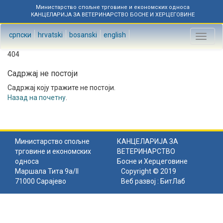
Министарство спољне трговине и економских односа
КАНЦЕЛАРИЈА ЗА ВЕТЕРИНАРСТВО БОСНЕ И ХЕРЦЕГОВИНЕ
српски
hrvatski
bosanski
english
Toggl
naviga
404
Садржај не постоји
Садржај коју тражите не постоји.
Назад на почетну
.
Министарство спољне
КАНЦЕЛАРИЈА ЗА
трговине и економских
ВЕТЕРИНАРСТВО
односа
Босне и Херцеговине
Маршала Тита 9а/II
Copyright © 2019
71000 Сарајево
Веб развој :
БитЛаб