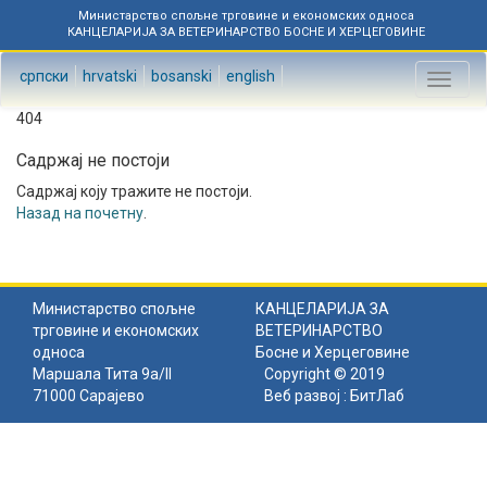
Министарство спољне трговине и економских односа
КАНЦЕЛАРИЈА ЗА ВЕТЕРИНАРСТВО БОСНЕ И ХЕРЦЕГОВИНЕ
српски
hrvatski
bosanski
english
Toggl
naviga
404
Садржај не постоји
Садржај коју тражите не постоји.
Назад на почетну
.
Министарство спољне
КАНЦЕЛАРИЈА ЗА
трговине и економских
ВЕТЕРИНАРСТВО
односа
Босне и Херцеговине
Маршала Тита 9а/II
Copyright © 2019
71000 Сарајево
Веб развој :
БитЛаб