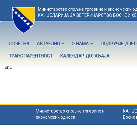
Министарство спољне трговине и економских о
КАНЦЕЛАРИЈА ЗА ВЕТЕРИНАРСТВО БОСНЕ И Х
ПОЧЕТНА
АКТУЕЛНО
О НАМА
ПОДРУЧЈЕ ДЈЕ
ТРАНСПАРЕНТНОСТ
КАЛЕНДАР ДОГАЂАЈА
404
Садржај не постоји
Садржај коју тражите не постоји.
Назад на почетну
.
Министарство спољне трговине и
КАНЦЕ
економских односа
Босне 