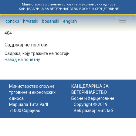
Министарство спољне трговине и економских односа
КАНЦЕЛАРИЈА ЗА ВЕТЕРИНАРСТВО БОСНЕ И ХЕРЦЕГОВИНЕ
српски
hrvatski
bosanski
english
Toggl
naviga
404
Садржај не постоји
Садржај коју тражите не постоји.
Назад на почетну
.
Министарство спољне
КАНЦЕЛАРИЈА ЗА
трговине и економских
ВЕТЕРИНАРСТВО
односа
Босне и Херцеговине
Маршала Тита 9а/II
Copyright © 2019
71000 Сарајево
Веб развој :
БитЛаб