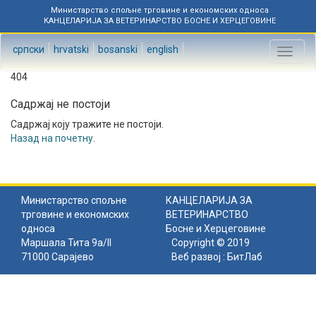
Министарство спољне трговине и економских односа
КАНЦЕЛАРИЈА ЗА ВЕТЕРИНАРСТВО БОСНЕ И ХЕРЦЕГОВИНЕ
српски
hrvatski
bosanski
english
Toggl
naviga
404
Садржај не постоји
Садржај коју тражите не постоји.
Назад на почетну
.
Министарство спољне
КАНЦЕЛАРИЈА ЗА
трговине и економских
ВЕТЕРИНАРСТВО
односа
Босне и Херцеговине
Маршала Тита 9а/II
Copyright © 2019
71000 Сарајево
Веб развој :
БитЛаб