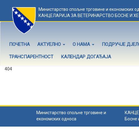
Министарство спољне трговине и економских о
КАНЦЕЛАРИЈА ЗА ВЕТЕРИНАРСТВО БОСНЕ И Х
ПОЧЕТНА
АКТУЕЛНО
О НАМА
ПОДРУЧЈЕ ДЈЕ
ТРАНСПАРЕНТНОСТ
КАЛЕНДАР ДОГАЂАЈА
404
Садржај не постоји
Садржај коју тражите не постоји.
Назад на почетну
.
Министарство спољне трговине и
КАНЦЕ
економских односа
Босне 