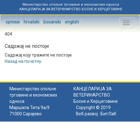
Министарство спољне трговине и економских односа
КАНЦЕЛАРИЈА ЗА ВЕТЕРИНАРСТВО БОСНЕ И ХЕРЦЕГОВИНЕ
српски
hrvatski
bosanski
english
Toggl
naviga
404
Садржај не постоји
Садржај коју тражите не постоји.
Назад на почетну
.
Министарство спољне
КАНЦЕЛАРИЈА ЗА
трговине и економских
ВЕТЕРИНАРСТВО
односа
Босне и Херцеговине
Маршала Тита 9а/II
Copyright © 2019
71000 Сарајево
Веб развој :
БитЛаб