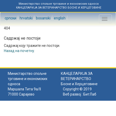
Министарство спољне трговине и економских односа
КАНЦЕЛАРИЈА ЗА ВЕТЕРИНАРСТВО БОСНЕ И ХЕРЦЕГОВИНЕ
српски
hrvatski
bosanski
english
Toggl
naviga
404
Садржај не постоји
Садржај коју тражите не постоји.
Назад на почетну
.
Министарство спољне
КАНЦЕЛАРИЈА ЗА
трговине и економских
ВЕТЕРИНАРСТВО
односа
Босне и Херцеговине
Маршала Тита 9а/II
Copyright © 2019
71000 Сарајево
Веб развој :
БитЛаб