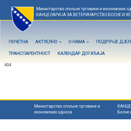
Министарство спољне трговине и економских о
КАНЦЕЛАРИЈА ЗА ВЕТЕРИНАРСТВО БОСНЕ И Х
ПОЧЕТНА
АКТУЕЛНО
О НАМА
ПОДРУЧЈЕ ДЈЕ
ТРАНСПАРЕНТНОСТ
КАЛЕНДАР ДОГАЂАЈА
404
Садржај не постоји
Садржај коју тражите не постоји.
Назад на почетну
.
Министарство спољне трговине и
КАНЦЕ
економских односа
Босне 