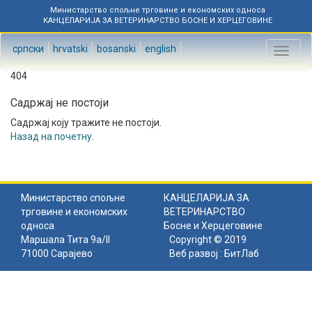
Министарство спољне трговине и економских односа
КАНЦЕЛАРИЈА ЗА ВЕТЕРИНАРСТВО БОСНЕ И ХЕРЦЕГОВИНЕ
српски
hrvatski
bosanski
english
Toggl
naviga
404
Садржај не постоји
Садржај коју тражите не постоји.
Назад на почетну
.
Министарство спољне
КАНЦЕЛАРИЈА ЗА
трговине и економских
ВЕТЕРИНАРСТВО
односа
Босне и Херцеговине
Маршала Тита 9а/II
Copyright © 2019
71000 Сарајево
Веб развој :
БитЛаб