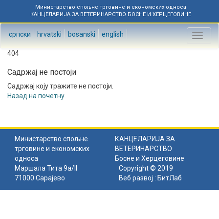
Министарство спољне трговине и економских односа
КАНЦЕЛАРИЈА ЗА ВЕТЕРИНАРСТВО БОСНЕ И ХЕРЦЕГОВИНЕ
српски
hrvatski
bosanski
english
Toggl
naviga
404
Садржај не постоји
Садржај коју тражите не постоји.
Назад на почетну
.
Министарство спољне
КАНЦЕЛАРИЈА ЗА
трговине и економских
ВЕТЕРИНАРСТВО
односа
Босне и Херцеговине
Маршала Тита 9а/II
Copyright © 2019
71000 Сарајево
Веб развој :
БитЛаб