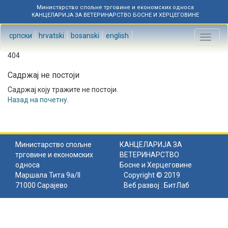
Министарство спољне трговине и економских односа
КАНЦЕЛАРИЈА ЗА ВЕТЕРИНАРСТВО БОСНЕ И ХЕРЦЕГОВИНЕ
српски
hrvatski
bosanski
english
Toggl
naviga
404
Садржај не постоји
Садржај коју тражите не постоји.
Назад на почетну
.
Министарство спољне
КАНЦЕЛАРИЈА ЗА
трговине и економских
ВЕТЕРИНАРСТВО
односа
Босне и Херцеговине
Маршала Тита 9а/II
Copyright © 2019
71000 Сарајево
Веб развој :
БитЛаб