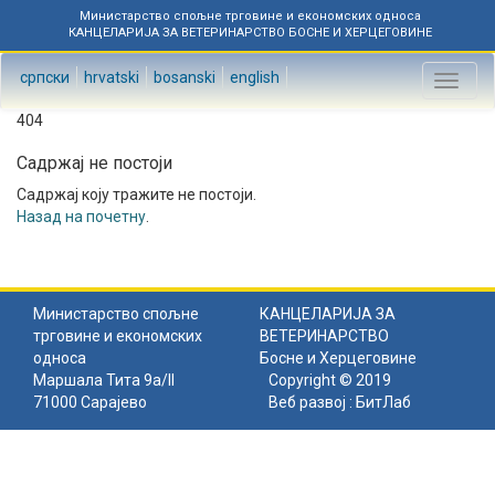
Министарство спољне трговине и економских односа
КАНЦЕЛАРИЈА ЗА ВЕТЕРИНАРСТВО БОСНЕ И ХЕРЦЕГОВИНЕ
српски
hrvatski
bosanski
english
Toggl
naviga
404
Садржај не постоји
Садржај коју тражите не постоји.
Назад на почетну
.
Министарство спољне
КАНЦЕЛАРИЈА ЗА
трговине и економских
ВЕТЕРИНАРСТВО
односа
Босне и Херцеговине
Маршала Тита 9а/II
Copyright © 2019
71000 Сарајево
Веб развој :
БитЛаб