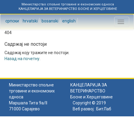
Министарство спољне трговине и економских односа
КАНЦЕЛАРИЈА ЗА ВЕТЕРИНАРСТВО БОСНЕ И ХЕРЦЕГОВИНЕ
српски
hrvatski
bosanski
english
Toggl
naviga
404
Садржај не постоји
Садржај коју тражите не постоји.
Назад на почетну
.
Министарство спољне
КАНЦЕЛАРИЈА ЗА
трговине и економских
ВЕТЕРИНАРСТВО
односа
Босне и Херцеговине
Маршала Тита 9а/II
Copyright © 2019
71000 Сарајево
Веб развој :
БитЛаб