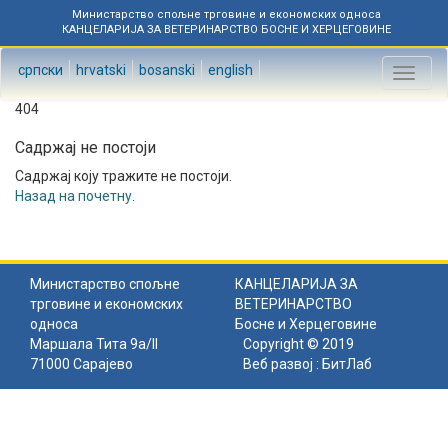
Министарство спољне трговине и економских односа
КАНЦЕЛАРИЈА ЗА ВЕТЕРИНАРСТВО БОСНЕ И ХЕРЦЕГОВИНЕ
српски
hrvatski
bosanski
english
Toggl
naviga
404
Садржај не постоји
Садржај коју тражите не постоји.
Назад на почетну
.
Министарство спољне
КАНЦЕЛАРИЈА ЗА
трговине и економских
ВЕТЕРИНАРСТВО
односа
Босне и Херцеговине
Маршала Тита 9а/II
Copyright © 2019
71000 Сарајево
Веб развој :
БитЛаб