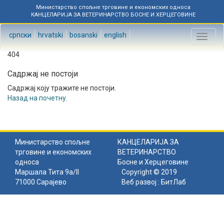
Министарство спољне трговине и економских односа
КАНЦЕЛАРИЈА ЗА ВЕТЕРИНАРСТВО БОСНЕ И ХЕРЦЕГОВИНЕ
српски
hrvatski
bosanski
english
Toggl
naviga
404
Садржај не постоји
Садржај коју тражите не постоји.
Назад на почетну
.
Министарство спољне
КАНЦЕЛАРИЈА ЗА
трговине и економских
ВЕТЕРИНАРСТВО
односа
Босне и Херцеговине
Маршала Тита 9а/II
Copyright © 2019
71000 Сарајево
Веб развој :
БитЛаб