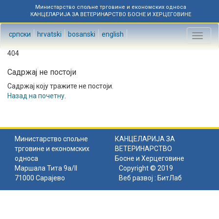
Министарство спољне трговине и економских односа
КАНЦЕЛАРИЈА ЗА ВЕТЕРИНАРСТВО БОСНЕ И ХЕРЦЕГОВИНЕ
српски
hrvatski
bosanski
english
Toggl
naviga
404
Садржај не постоји
Садржај коју тражите не постоји.
Назад на почетну
.
Министарство спољне
КАНЦЕЛАРИЈА ЗА
трговине и економских
ВЕТЕРИНАРСТВО
односа
Босне и Херцеговине
Маршала Тита 9а/II
Copyright © 2019
71000 Сарајево
Веб развој :
БитЛаб