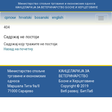
Министарство спољне трговине и економских односа
КАНЦЕЛАРИЈА ЗА ВЕТЕРИНАРСТВО БОСНЕ И ХЕРЦЕГОВИНЕ
српски
hrvatski
bosanski
english
Toggl
naviga
404
Садржај не постоји
Садржај коју тражите не постоји.
Назад на почетну
.
Министарство спољне
КАНЦЕЛАРИЈА ЗА
трговине и економских
ВЕТЕРИНАРСТВО
односа
Босне и Херцеговине
Маршала Тита 9а/II
Copyright © 2019
71000 Сарајево
Веб развој :
БитЛаб